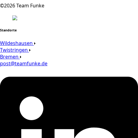
©2026 Team Funke
Standorte
Wildeshausen
Twistringen
Bremen
post@teamfunke.de